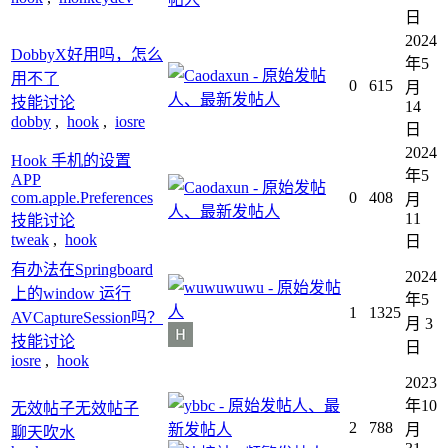
日
2024
DobbyX好用吗，怎么
年5
用不了
0
615
月
技能讨论
14
dobby
,
hook
,
iosre
日
2024
Hook 手机的设置
年5
APP
com.apple.Preferences
0
408
月
11
技能讨论
tweak
,
hook
日
有办法在Springboard
2024
上的window 运行
年5
1
1325
AVCaptureSession吗？
月 3
技能讨论
日
iosre
,
hook
2023
年10
无效帖子无效帖子
2
788
月
聊天吹水