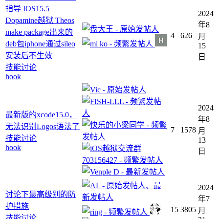
指导 IOS15.5
2024
Dopamine越狱 Theos
年8
make package出来的
4
626
月
deb包iphone通过sileo
15
安装后不生效
日
技能讨论
hook
2024
最新版的xcode15.0，
年8
无法识别Logos语法了
7
1578
月
技能讨论
13
hook
日
2024
讨论下最高级别的防
年7
护措施
15
3805
月
技能讨论