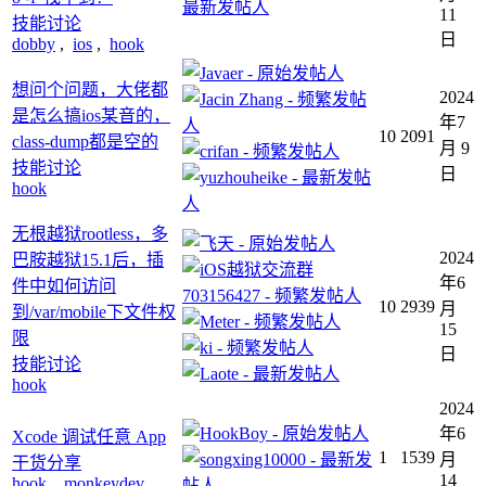
11
技能讨论
日
dobby
,
ios
,
hook
想问个问题，大佬都
2024
是怎么搞ios某音的，
年7
10
2091
class-dump都是空的
月 9
技能讨论
日
hook
无根越狱rootless，多
2024
巴胺越狱15.1后，插
年6
件中如何访问
10
2939
月
到/var/mobile下文件权
15
限
日
技能讨论
hook
2024
年6
Xcode 调试任意 App
1
1539
月
干货分享
14
hook
,
monkeydev