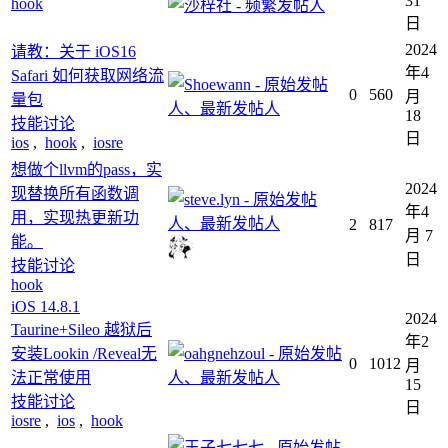
31
hook
日
2024
请教：关于 iOS16
年4
Safari 如何获取网络流
0
560
月
量包
18
技能讨论
日
ios
,
hook
,
iosre
想做个llvm的pass，实
2024
现替换所有函数调
年4
用，实现热更新功
2
817
月 7
能。
日
技能讨论
hook
iOS 14.8.1
2024
Taurine+Sileo 越狱后
年2
安装Lookin /Reveal无
0
1012
月
法正常使用
15
技能讨论
日
iosre
,
ios
,
hook