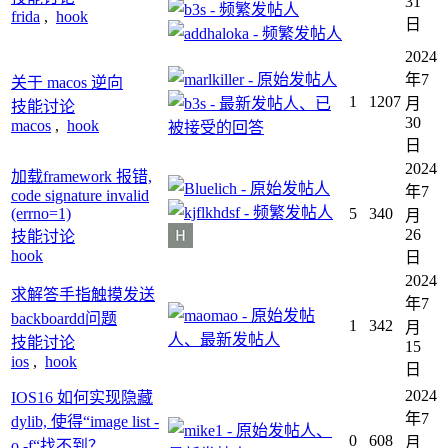
31
frida
,
hook
日
2024
年7
关于 macos 逆向
1
1207
月
技能讨论
30
macos
,
hook
日
2024
加载framework 报错,
年7
code signature invalid
(errno=1)
5
340
月
26
技能讨论
hook
日
2024
求解答手指触摸发送
年7
backboardd问题
1
342
月
技能讨论
15
ios
,
hook
日
2024
IOS16 如何实现隐藏
年7
dylib, 使得“image list -
0
608
月
o -f“找不到？