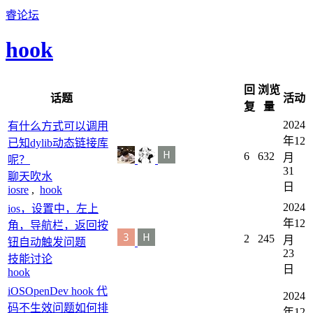
睿论坛
hook
回
浏览
话题
活动
复
量
2024
有什么方式可以调用
年12
已知dylib动态链接库
6
632
月
呢？
31
聊天吹水
日
iosre
,
hook
2024
ios，设置中，左上
年12
角，导航栏，返回按
2
245
月
钮自动触发问题
23
技能讨论
日
hook
iOSOpenDev hook 代
2024
码不生效问题如何排
年12