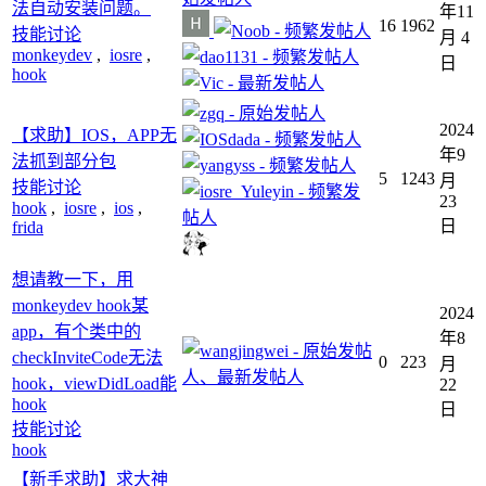
法自动安装问题。
年11
16
1962
技能讨论
月 4
monkeydev
,
iosre
,
日
hook
2024
【求助】IOS，APP无
年9
法抓到部分包
5
1243
月
技能讨论
23
hook
,
iosre
,
ios
,
日
frida
想请教一下，用
monkeydev hook某
2024
app，有个类中的
年8
checkInviteCode无法
0
223
月
hook，viewDidLoad能
22
hook
日
技能讨论
hook
【新手求助】求大神