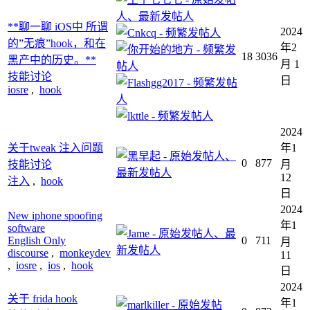
**聊一聊 iOS中 所谓
2024
的”无痕”hook，和在
年2
18
3036
黑产中的历史。**
月 1
技能讨论
日
iosre
,
hook
2024
关于tweak 注入问题
年1
0
877
技能讨论
月
12
注入
,
hook
日
2024
New iphone spoofing
年1
software
English Only
0
711
月
discourse
,
monkeydev
11
,
iosre
,
ios
,
hook
日
2024
关于 frida hook
年1