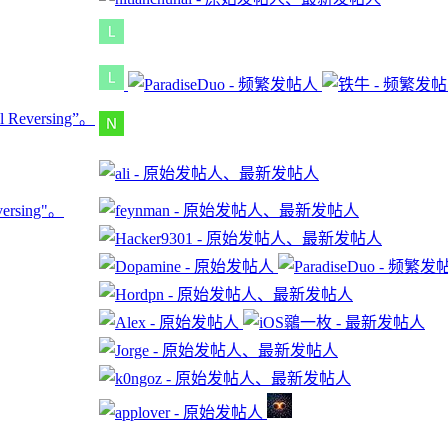
col Reversing”。
eversing"。