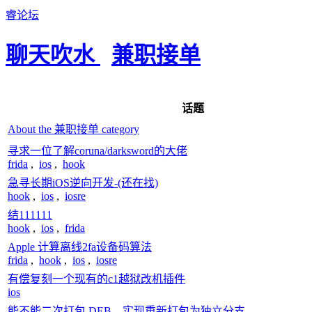
睿论坛
聊天吹水
兼职接单
话题
About the 兼职接单 category
寻求一位了解coruna/darksword的大佬
frida
,
ios
,
hook
急寻长期iOS逆向开发-(还在找)
hook
,
ios
,
iosre
结111111
hook
,
ios
,
frida
Apple 计算离线2fa设备码算法
frida
,
hook
,
ios
,
iosre
有偿复刻一个现有的c1越狱改机插件
ios
能不能二次打包 DEB，实现重新打包为独立分支