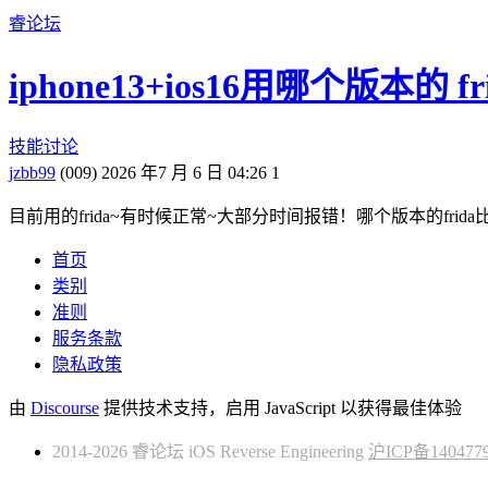
睿论坛
iphone13+ios16用哪个版本的 f
技能讨论
jzbb99
(009)
2026 年7 月 6 日 04:26
1
目前用的frida~有时候正常~大部分时间报错！哪个版本的fri
首页
类别
准则
服务条款
隐私政策
由
Discourse
提供技术支持，启用 JavaScript 以获得最佳体验
2014-2026 睿论坛 iOS Reverse Engineering
沪ICP备140477