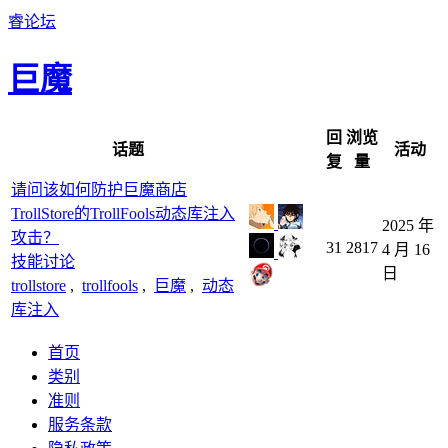
睿论坛
巨魔
回
浏览
话题
活动
复
量
请问该如何防护巨魔商店
TrollStore的TrollFools动态库注入
2025 年
攻击？
31
2817
4 月 16
技能讨论
日
trollstore
,
trollfools
,
巨魔
,
动态
库注入
首页
类别
准则
服务条款