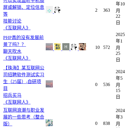
可以实现监听手机锁
年10
屏或解锁、定位信息
2
363
月
等
22
技能讨论
日
《互联网人》
2025
PHP真的没有发展前
年1
景了吗？？
10
572
月
聊天吹水
25
《互联网人》
日
【珠海】某互联网公
2024
司招聘软件测试实习
年5
生（25届）-自研项
0
536
月
目
15
招兵买马
日
《互联网人》
互联网浪潮与职业发
2024
展的一些思考（整合
年3
0
838
版）
月