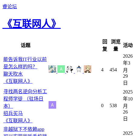
睿论坛
《互联网人》
回
浏览
话题
活动
复
量
2026
能告诉我IT行业以前
年3
是怎么样的吗？
4
454
月
聊天吹水
29
《互联网人》
日
寻找两名逆向分析工
2025
程师学徒 （驻场日
年10
0
538
本）
月
26
招兵买马
日
《互联网人》
非越狱下不依赖app
2025