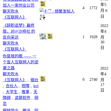
年5
加入一家创业公司
4
1772
月 6
聊天吹水
日
《互联网人》
《辞职追梦》最终
2022
版，对@沙梓社 的
年4
1
1928
反向采访
月
30
聊天吹水
日
《互联网人》
你是我的眼 —— 一
个盲人互联网人的逆
袭之路
2022
聊天吹水
年4
0
2740
《互联网人》
,
烟台
月
17
,
合伙人
,
视障
,
kol
日
,
大学生
,
推拿
,
无
障碍
,
读屏软件
,
网
恋
辗转国企、腾讯、阿