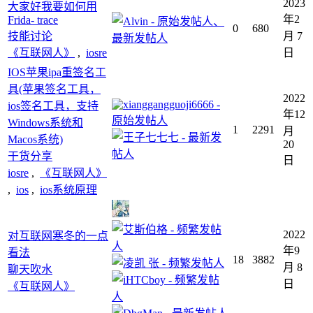
2023
大家好我要如何用
年2
Frida- trace
0
680
技能讨论
月 7
《互联网人》
,
iosre
日
IOS苹果ipa重签名工
具(苹果签名工具，
2022
ios签名工具，支持
年12
Windows系统和
1
2291
月
Macos系统)
20
干货分享
日
iosre
,
《互联网人》
,
ios
,
ios系统原理
2022
对互联网寒冬的一点
年9
看法
18
3882
月 8
聊天吹水
日
《互联网人》