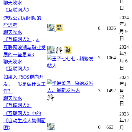
11
聊天吹水
日
《互联网人》
2024
游戏公司AI团队的一
年3
些思考
8
1036
月 9
聊天吹水
日
《互联网人》
,
ai
2024
互联网浪潮与职业发
年3
展的一些思考3
5
1064
月 6
聊天吹水
日
《互联网人》
如果入职iOS逆向开
2024
发，一般是做什么工
年1
3
1492
作？
月
22
聊天吹水
日
《互联网人》
《互联网人》中的
2023
《自动生成人物侧面
年12
0
663
图》
月