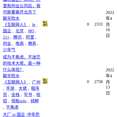
里和创业公司后，我
可能要离开北京了
2022
聊天吹水
年4
0
2333
《互联网人》
,
hr
,
月
16
国企
,
北京
,
985
,
日
211
,
腾讯
,
阿里
,
创业
,
电商
,
佛系
,
少年气
成为不焦虑、不迷茫
的技术大佬，是一种
什么体验？
2022
聊天吹水
年4
0
2758
《互联网人》
,
广州
月
13
,
手游
,
大佬
,
程序
日
员
,
全栈
,
写书
,
校
招
,
母胎solo
,
纯粹
,
不焦虑
大厂 or 国企, 中年危