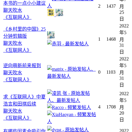
本书的一点小小建议
2
1437
月
聊天吹水
25
《互联网人》
日
2022
《乡村里的中国》25
年5
分钟剪辑版
1
1468
月
聊天吹水
31
《互联网人》
日
2022
逆向萌新前来报到
年5
0
1103
聊天吹水
月
31
《互联网人》
日
2022
求《互联网人》中夏
年5
浩言和田祺后续
4
1708
月
聊天吹水
20
《互联网人》
日
2022
有哪些因素会吸引你