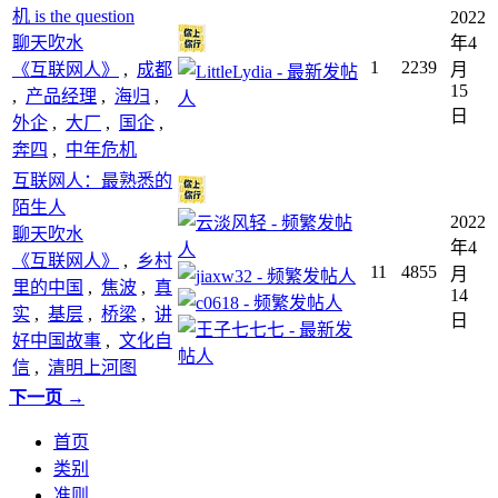
机 is the question
2022
聊天吹水
年4
1
2239
《互联网人》
,
成都
月
15
,
产品经理
,
海归
,
日
外企
,
大厂
,
国企
,
奔四
,
中年危机
互联网人：最熟悉的
陌生人
2022
聊天吹水
年4
《互联网人》
,
乡村
11
4855
月
里的中国
,
焦波
,
真
14
实
,
基层
,
桥梁
,
讲
日
好中国故事
,
文化自
信
,
清明上河图
下一页 →
首页
类别
准则