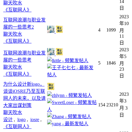
14
聊天吹水
日
《互联网人》
2023
互联网浪潮与职业发
年10
展的一些思考2
4
1099
月
聊天吹水
11
《互联网人》
日
2023
互联网浪潮与职业发
年5
展的一些思考
5
1846
月
聊天吹水
23
《互联网人》
日
为什么设计新logo，
谈谈iOSRE乃至互联
2023
网人的未来，以及请
年3
154
23210
大家出谋划策
月 3
聊天吹水
日
设计
,
logo
,
iosre
,
《互联网人》